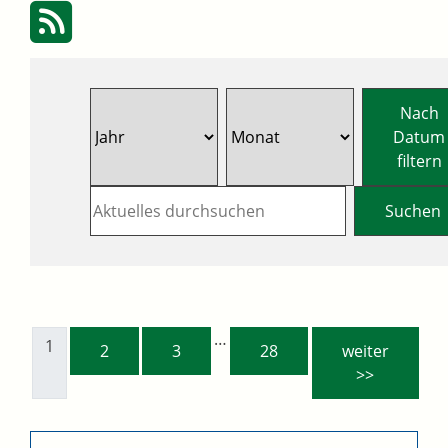
Nach
Datum
filtern
…
1
2
3
28
weiter
>>