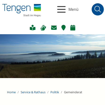
Menü
Home
Service & Rathaus
Politik
Gemeinderat