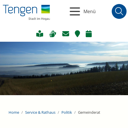
Menü
Home
Service & Rathaus
Politik
Gemeinderat