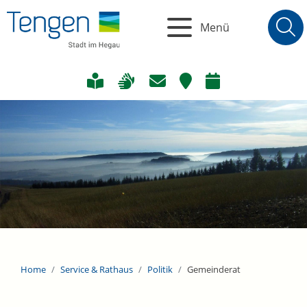
Menü
Home
Service & Rathaus
Politik
Gemeinderat