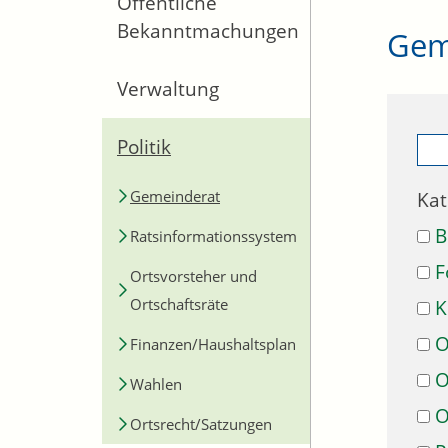
Öffentliche
Bekanntmachungen
Gem
Verwaltung
Politik
Gemeinderat
Kat
B
Ratsinformationssystem
F
Ortsvorsteher und
Ortschaftsräte
K
O
Finanzen/Haushaltsplan
O
Wahlen
O
Ortsrecht/Satzungen