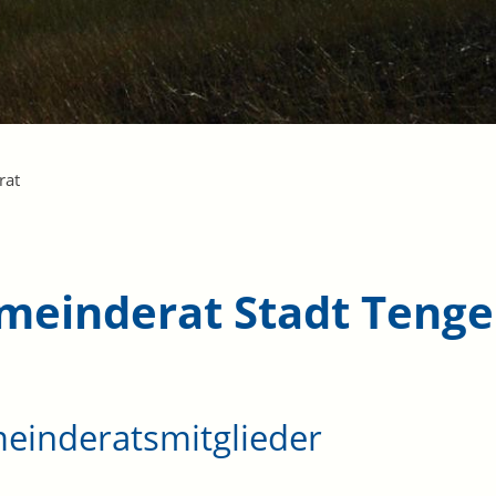
rat
meinderat Stadt Teng
einderatsmitglieder