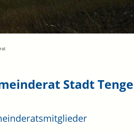
rat
meinderat Stadt Teng
einderatsmitglieder