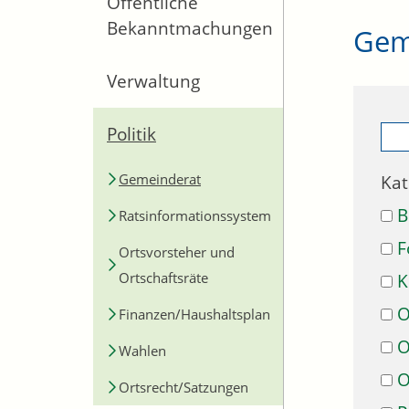
Öffentliche
Bekanntmachungen
Gem
Verwaltung
Politik
Gemeinderat
Kat
B
Ratsinformationssystem
F
Ortsvorsteher und
Ortschaftsräte
K
O
Finanzen/Haushaltsplan
O
Wahlen
O
Ortsrecht/Satzungen