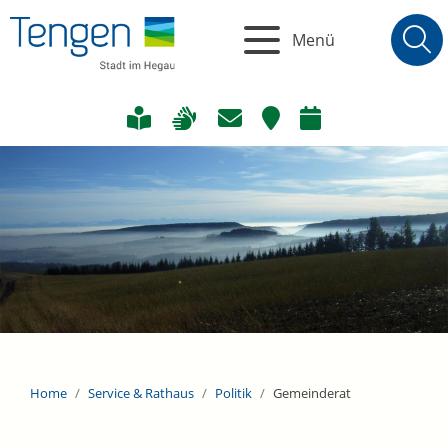
Menü
Home
Service & Rathaus
Politik
Gemeinderat