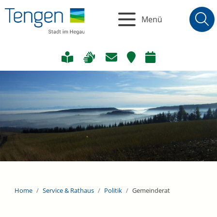
Menü
Home
Service & Rathaus
Politik
Gemeinderat