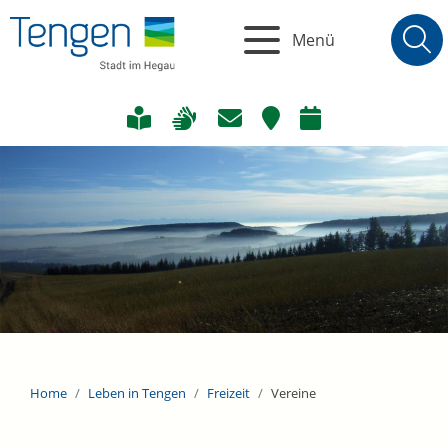
Menü
Home
Leben in Tengen
Freizeit
Vereine