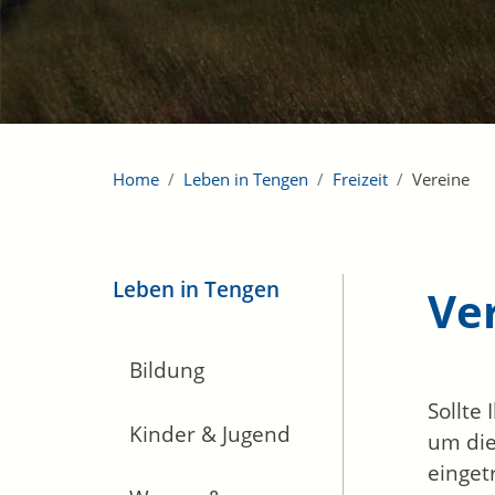
Home
Leben in Tengen
Freizeit
Vereine
Leben in Tengen
Ve
Bildung
Sollte
Kinder & Jugend
um die
einget