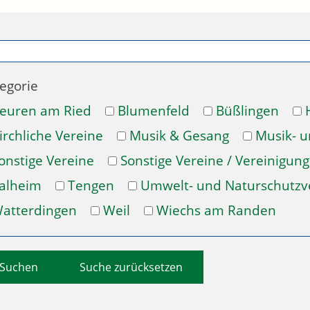
egorie
euren am Ried
Blumenfeld
Büßlingen
irchliche Vereine
Musik & Gesang
Musik- 
onstige Vereine
Sonstige Vereine / Vereinigun
alheim
Tengen
Umwelt- und Naturschutzv
atterdingen
Weil
Wiechs am Randen
Suche zurücksetzen