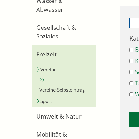
Wasser &
Abwasser
Gesellschaft &
Soziales
Kat
B
Freizeit
K
Vereine
S
T
Vereine-Selbsteintrag
W
Sport
Umwelt & Natur
Mobilität &