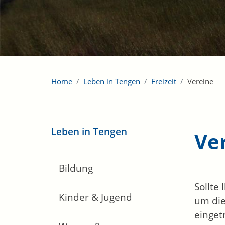
Home
Leben in Tengen
Freizeit
Vereine
Leben in Tengen
Ve
Bildung
Sollte
Kinder & Jugend
um die
einget