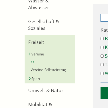
Wasser &
Abwasser
Gesellschaft &
Soziales
Kat
B
Freizeit
K
Vereine
S
T
Vereine-Selbsteintrag
W
Sport
Umwelt & Natur
Mobilität &