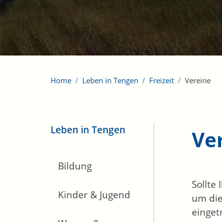
Home
Leben in Tengen
Freizeit
Vereine
Leben in Tengen
Ve
Bildung
Sollte
Kinder & Jugend
um die
einget