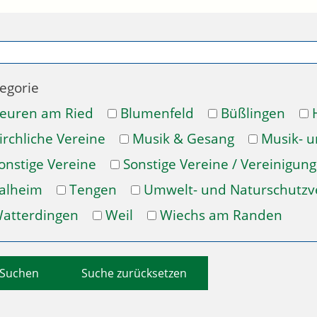
egorie
euren am Ried
Blumenfeld
Büßlingen
irchliche Vereine
Musik & Gesang
Musik- 
onstige Vereine
Sonstige Vereine / Vereinigun
alheim
Tengen
Umwelt- und Naturschutzv
atterdingen
Weil
Wiechs am Randen
Suche zurücksetzen