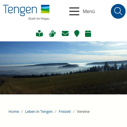
Menü
Home
Leben in Tengen
Freizeit
Vereine