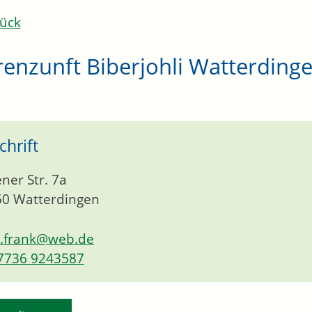
ück
enzunft Biberjohli Watterdinge
chrift
ner Str. 7a
50
Watterdingen
o.frank@web.de
7736 9243587