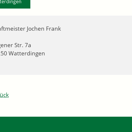
terdingen
ftmeister
Jochen
Frank
ener Str. 7a
250
Watterdingen
ück