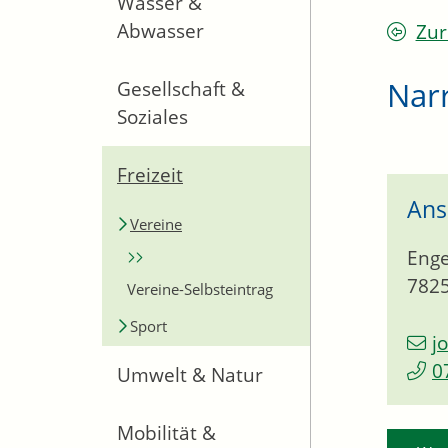
Wasser &
Abwasser
Zur
Narr
Gesellschaft &
Soziales
Freizeit
Ans
Vereine
Enge
782
Vereine-Selbsteintrag
Sport
j
0
Umwelt & Natur
Mobilität &