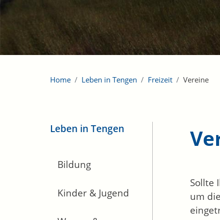
Home
Leben in Tengen
Freizeit
Vereine
Leben in Tengen
Ve
Bildung
Sollte
Kinder & Jugend
um die
einget