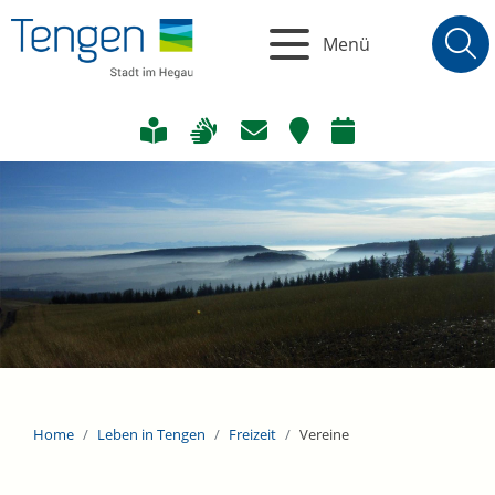
Menü
Home
Leben in Tengen
Freizeit
Vereine