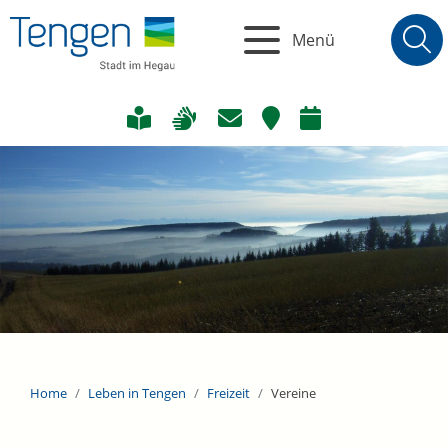
Menü
Home
Leben in Tengen
Freizeit
Vereine