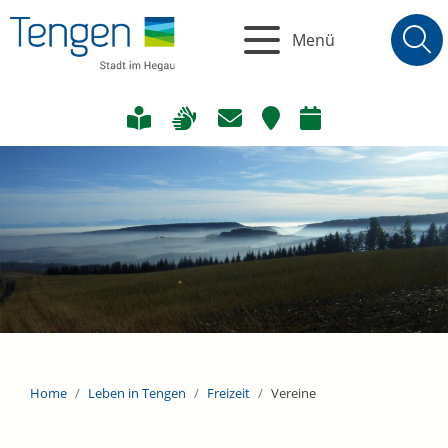
Menü
Home
Leben in Tengen
Freizeit
Vereine