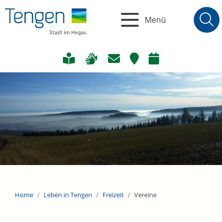
Menü
Home
Leben in Tengen
Freizeit
Vereine