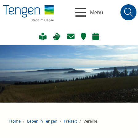
Menü
Home
Leben in Tengen
Freizeit
Vereine