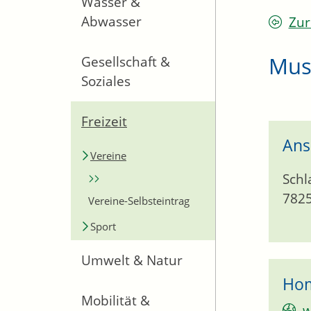
Wasser &
Abwasser
Zur
Musi
Gesellschaft &
Soziales
Freizeit
Ans
Vereine
Schl
782
Vereine-Selbsteintrag
Sport
Umwelt & Natur
Ho
Mobilität &
w