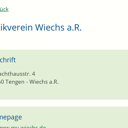
ück
kverein Wiechs a.R.
chrift
achthausstr. 4
50
Tengen
Wiechs a.R.
mepage
ww.mv-wiechs.de