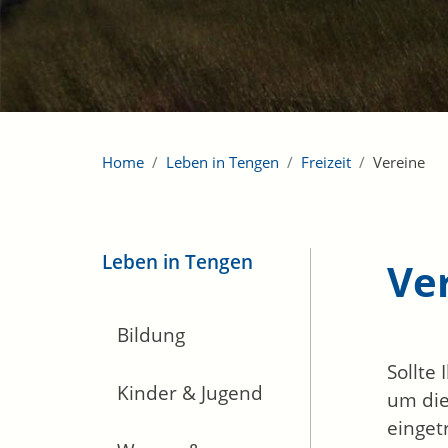
Home
Leben in Tengen
Freizeit
Vereine
Leben in Tengen
Ve
Bildung
Sollte
Kinder & Jugend
um die
einget