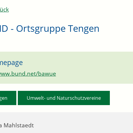
ück
D - Ortsgruppe Tengen
mepage
ww.bund.net/bawue
,
gen
Umwelt- und Naturschutzvereine
a
Mahlstaedt