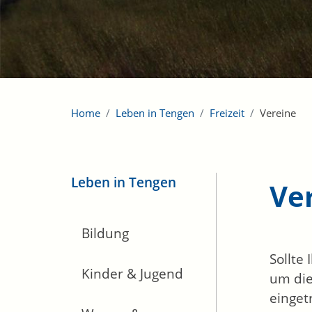
Home
Leben in Tengen
Freizeit
Vereine
Leben in Tengen
Ve
Bildung
Sollte
Kinder & Jugend
um die
einget