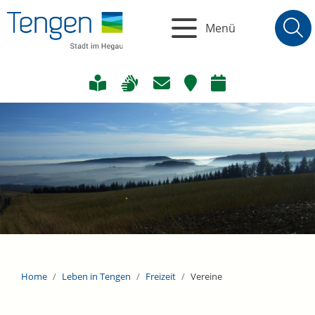
Menü
Home
Leben in Tengen
Freizeit
Vereine