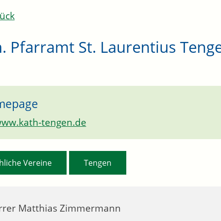
ück
. Pfarramt St. Laurentius Teng
mepage
ww.kath-tengen.de
,
hliche Vereine
Tengen
rrer
Matthias
Zimmermann