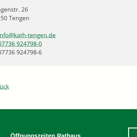
ngenstr. 26
250
Tengen
info@kath-tengen.de
07736 924798-0
07736 924798-6
ück
Öffnungszeiten Rathaus