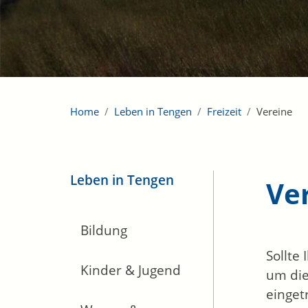
Home
Leben in Tengen
Freizeit
Vereine
Leben in Tengen
Ve
Bildung
Sollte
Kinder & Jugend
um die
einget