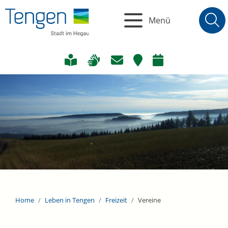
Menü
Home
Leben in Tengen
Freizeit
Vereine