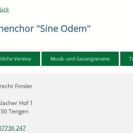
ück
chenchor "Sine Odem"
,
,
hliche Vereine
Musik- und Gesangvereine
T
recht Finsler
lacher Hof 1
250
Tengen
07736 247