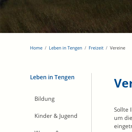
Home
Leben in Tengen
Freizeit
Vereine
Leben in Tengen
Ve
Bildung
Sollte
Kinder & Jugend
um die
einget