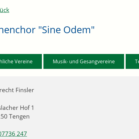
ück
chenchor "Sine Odem"
,
,
hliche Vereine
Musik- und Gesangvereine
T
recht Finsler
lacher Hof 1
250
Tengen
07736 247