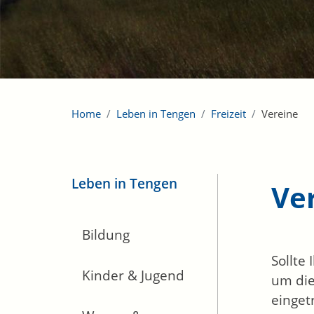
Home
Leben in Tengen
Freizeit
Vereine
Leben in Tengen
Ve
Bildung
Sollte
Kinder & Jugend
um die
einget