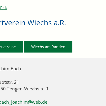
ück
tverein Wiechs a.R.
,
rtvereine
Wiechs am Randen
chim
Bach
ptstr. 21
250
Tengen-Wiechs a. R.
bach_joachim@web.de