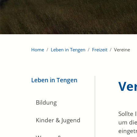
Home
Leben in Tengen
Freizeit
Vereine
Leben in Tengen
Ve
Bildung
Sollte
Kinder & Jugend
um die
einget