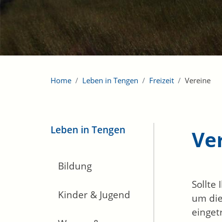
Home
Leben in Tengen
Freizeit
Vereine
Leben in Tengen
Ve
Bildung
Sollte
Kinder & Jugend
um die
einget