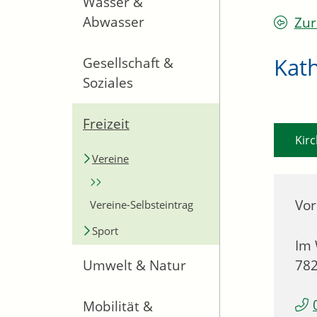
Wasser &
Abwasser
Zur
Kat
Gesellschaft &
Soziales
Freizeit
Kirc
Vereine
Vor
Vereine-Selbsteintrag
Sport
Im 
78
Umwelt & Natur
Mobilität &