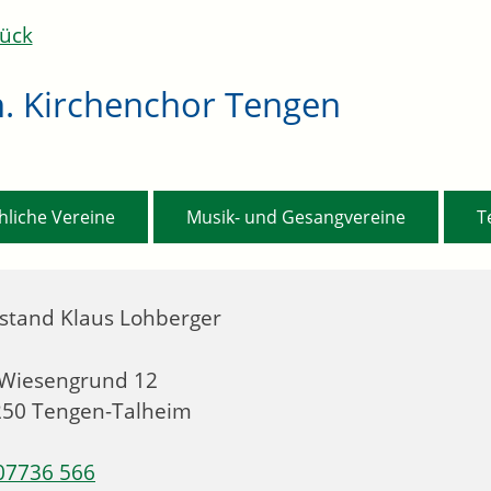
ück
h. Kirchenchor Tengen
,
,
hliche Vereine
Musik- und Gesangvereine
T
stand
Klaus
Lohberger
Wiesengrund 12
250
Tengen-Talheim
07736 566