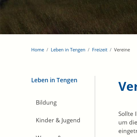
Home
Leben in Tengen
Freizeit
Vereine
Leben in Tengen
Ve
Bildung
Sollte
Kinder & Jugend
um die
einget