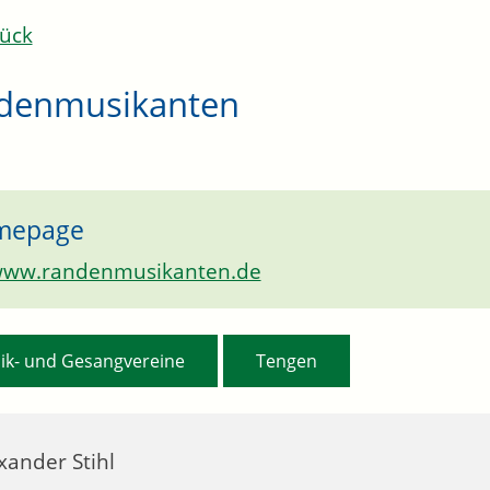
ück
denmusikanten
mepage
ww.randenmusikanten.de
,
ik- und Gesangvereine
Tengen
xander
Stihl