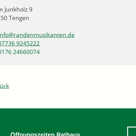
 Junkholz 9
250
Tengen
info@randenmusikanten.de
07736 9245222
0176 24660074
ück
Öffnungszeiten Rathaus