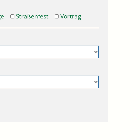
ge
Straßenfest
Vortrag