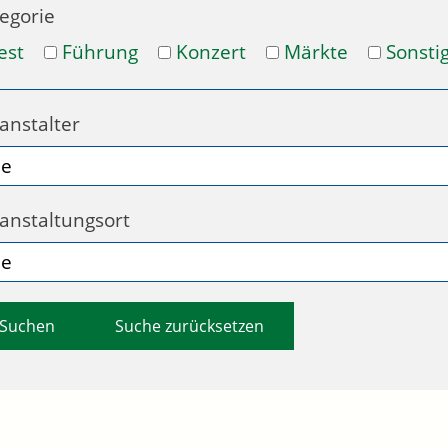
egorie
est
Führung
Konzert
Märkte
Sonsti
anstalter
anstaltungsort
Suche zurücksetzen