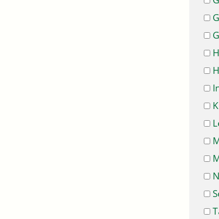
G
G
G
H
H
I
K
L
M
M
N
S
T