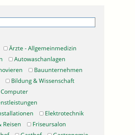
Ärzte - Allgemeinmedizin
n
Autowaschanlagen
novieren
Bauunternehmen
Bildung & Wissenschaft
Computer
enstleistungen
nstallationen
Elektrotechnik
& Reisen
Friseursalon