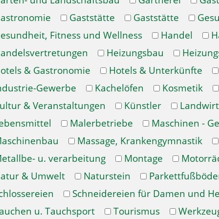
arten- und Landschaftsbau
Gärtnerei
Gast
astronomie
Gaststätte
Gaststätte
Gesu
esundheit, Fitness und Wellness
Handel
H
andelsvertretungen
Heizungsbau
Heizung
otels & Gastronomie
Hotels & Unterkünfte
ndustrie-Gewerbe
Kachelöfen
Kosmetik
ultur & Veranstaltungen
Künstler
Landwirt
ebensmittel
Malerbetriebe
Maschinen - Ge
aschinenbau
Massage, Krankengymnastik
etallbe- u. verarbeitung
Montage
Motorrä
atur & Umwelt
Naturstein
Parkettfußböde
chlossereien
Schneidereien für Damen und H
auchen u. Tauchsport
Tourismus
Werkzeu