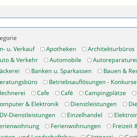
egorie
n- u. Verkauf
Apotheken
Architekturbüros
uto & Verkehr
Automobile
Autoreparature
äckerei
Banken u. Sparkassen
Bauen & Re
eratungsbüro
Betriebsauflösungen - Konkurse
lechnerei
Cafe
Café
Campingplätze
omputer & Elektronik
Dienstleistungen
Di
DV-Dienstleistungen
Einzelhandel
Elektroi
erienwohnung
Ferienwohnungen
Freizeit 