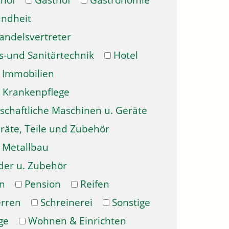
hof
Gasthof
Gastronomie
ndheit
andelsvertreter
s-und Sanitärtechnik
Hotel
Immobilien
Krankenpflege
schaftliche Maschinen u. Geräte
räte, Teile und Zubehör
Metallbau
der u. Zubehör
n
Pension
Reifen
erren
Schreinerei
Sonstige
ge
Wohnen & Einrichten