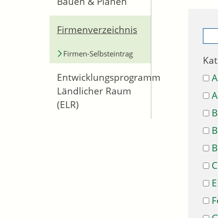
Bauen & Planen
Firmenverzeichnis
Firmen-Selbsteintrag
Kat
Entwicklungsprogramm
A
Ländlicher Raum
A
(ELR)
B
B
B
C
E
F