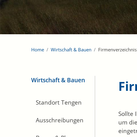
Home
Wirtschaft & Bauen
Firmenverzeichnis
Wirtschaft & Bauen
Fi
Standort Tengen
Sollte
Ausschreibungen
um die
einget