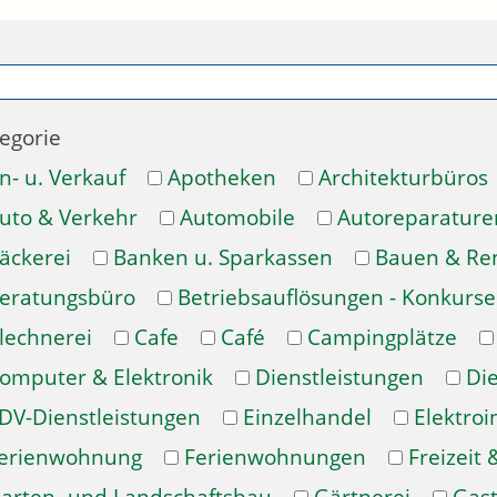
egorie
n- u. Verkauf
Apotheken
Architekturbüros
uto & Verkehr
Automobile
Autoreparature
äckerei
Banken u. Sparkassen
Bauen & Re
eratungsbüro
Betriebsauflösungen - Konkurse
lechnerei
Cafe
Café
Campingplätze
omputer & Elektronik
Dienstleistungen
Di
DV-Dienstleistungen
Einzelhandel
Elektroi
erienwohnung
Ferienwohnungen
Freizeit 