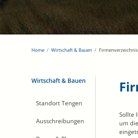
Home
Wirtschaft & Bauen
Firmenverzeichnis
Wirtschaft & Bauen
Fi
Standort Tengen
Sollte
Ausschreibungen
um die
einget