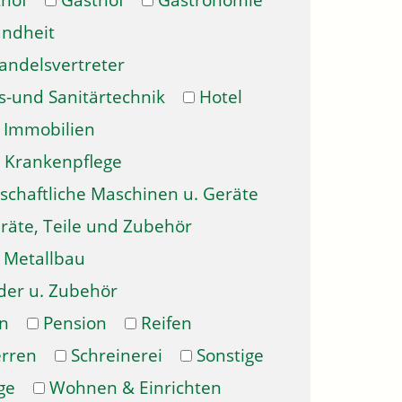
hof
Gasthof
Gastronomie
ndheit
andelsvertreter
s-und Sanitärtechnik
Hotel
Immobilien
Krankenpflege
schaftliche Maschinen u. Geräte
räte, Teile und Zubehör
Metallbau
der u. Zubehör
n
Pension
Reifen
erren
Schreinerei
Sonstige
ge
Wohnen & Einrichten