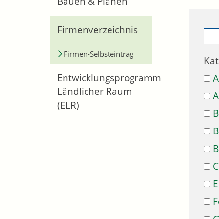
Bauen & Planen
Firmenverzeichnis
Firmen-Selbsteintrag
Kat
Entwicklungsprogramm
A
Ländlicher Raum
A
(ELR)
B
B
B
C
E
F