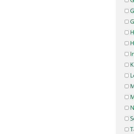
G
G
G
H
H
I
K
L
M
M
N
S
T