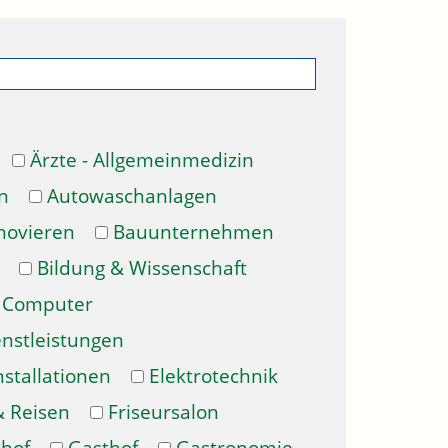
Ärzte - Allgemeinmedizin
n
Autowaschanlagen
novieren
Bauunternehmen
Bildung & Wissenschaft
Computer
enstleistungen
nstallationen
Elektrotechnik
& Reisen
Friseursalon