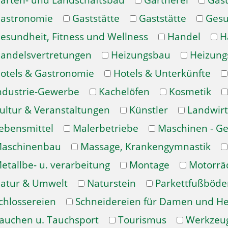
arten- und Landschaftsbau
Gärtnerei
Gast
astronomie
Gaststätte
Gaststätte
Gesu
esundheit, Fitness und Wellness
Handel
H
andelsvertretungen
Heizungsbau
Heizung
otels & Gastronomie
Hotels & Unterkünfte
ndustrie-Gewerbe
Kachelöfen
Kosmetik
ultur & Veranstaltungen
Künstler
Landwirt
ebensmittel
Malerbetriebe
Maschinen - Ge
aschinenbau
Massage, Krankengymnastik
etallbe- u. verarbeitung
Montage
Motorrä
atur & Umwelt
Naturstein
Parkettfußböde
chlossereien
Schneidereien für Damen und H
auchen u. Tauchsport
Tourismus
Werkzeu