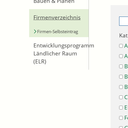
Bauen & Planen
Firmenverzeichnis
Firmen-Selbsteintrag
Kat
Entwicklungsprogramm
A
Ländlicher Raum
A
(ELR)
B
B
B
C
E
F