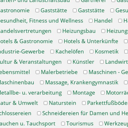
arten- und Landschaftsbau
Gärtnerei
Gast
astronomie
Gaststätte
Gaststätte
Gesu
esundheit, Fitness und Wellness
Handel
H
andelsvertretungen
Heizungsbau
Heizung
otels & Gastronomie
Hotels & Unterkünfte
ndustrie-Gewerbe
Kachelöfen
Kosmetik
ultur & Veranstaltungen
Künstler
Landwirt
ebensmittel
Malerbetriebe
Maschinen - Ge
aschinenbau
Massage, Krankengymnastik
etallbe- u. verarbeitung
Montage
Motorrä
atur & Umwelt
Naturstein
Parkettfußböde
chlossereien
Schneidereien für Damen und H
auchen u. Tauchsport
Tourismus
Werkzeu