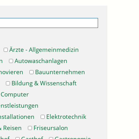
Ärzte - Allgemeinmedizin
n
Autowaschanlagen
novieren
Bauunternehmen
Bildung & Wissenschaft
Computer
enstleistungen
nstallationen
Elektrotechnik
& Reisen
Friseursalon