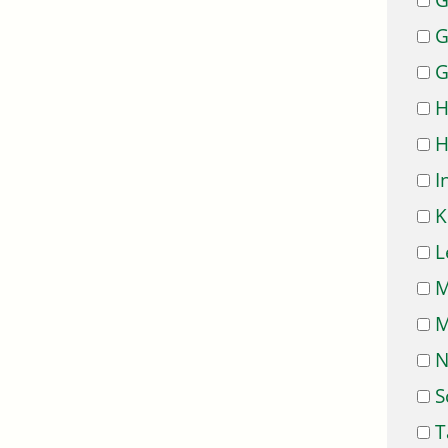
G
G
G
H
H
I
K
L
M
M
N
S
T