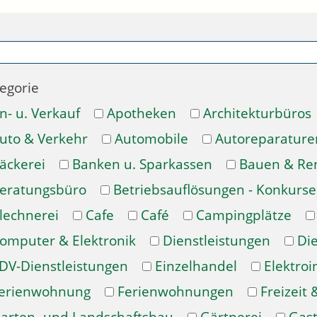
egorie
n- u. Verkauf
Apotheken
Architekturbüros
uto & Verkehr
Automobile
Autoreparature
äckerei
Banken u. Sparkassen
Bauen & Re
eratungsbüro
Betriebsauflösungen - Konkurse
lechnerei
Cafe
Café
Campingplätze
omputer & Elektronik
Dienstleistungen
Di
DV-Dienstleistungen
Einzelhandel
Elektroi
erienwohnung
Ferienwohnungen
Freizeit 