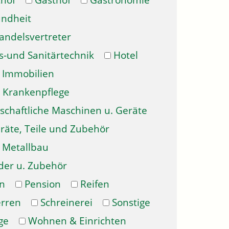
hof
Gasthof
Gastronomie
ndheit
andelsvertreter
s-und Sanitärtechnik
Hotel
Immobilien
Krankenpflege
schaftliche Maschinen u. Geräte
räte, Teile und Zubehör
Metallbau
der u. Zubehör
n
Pension
Reifen
erren
Schreinerei
Sonstige
ge
Wohnen & Einrichten