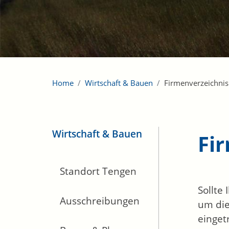
Home
Wirtschaft & Bauen
Firmenverzeichnis
Wirtschaft & Bauen
Fi
Standort Tengen
Sollte
Ausschreibungen
um die
einget