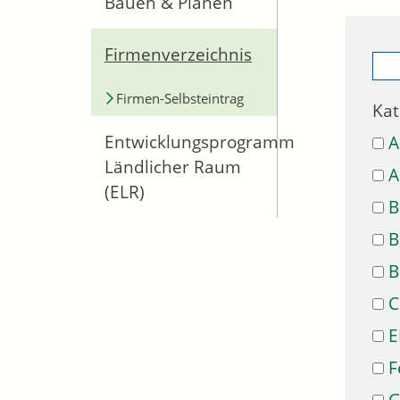
Bauen & Planen
Firmenverzeichnis
Firmen-Selbsteintrag
Kat
Entwicklungsprogramm
A
Ländlicher Raum
A
(ELR)
B
B
B
C
E
F