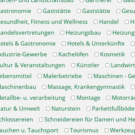
arten- und Landschaftsbau
Gärtnerei
Gast
astronomie
Gaststätte
Gaststätte
Gesu
esundheit, Fitness und Wellness
Handel
H
andelsvertretungen
Heizungsbau
Heizung
otels & Gastronomie
Hotels & Unterkünfte
ndustrie-Gewerbe
Kachelöfen
Kosmetik
ultur & Veranstaltungen
Künstler
Landwirt
ebensmittel
Malerbetriebe
Maschinen - Ge
aschinenbau
Massage, Krankengymnastik
etallbe- u. verarbeitung
Montage
Motorrä
atur & Umwelt
Naturstein
Parkettfußböde
chlossereien
Schneidereien für Damen und H
auchen u. Tauchsport
Tourismus
Werkzeu