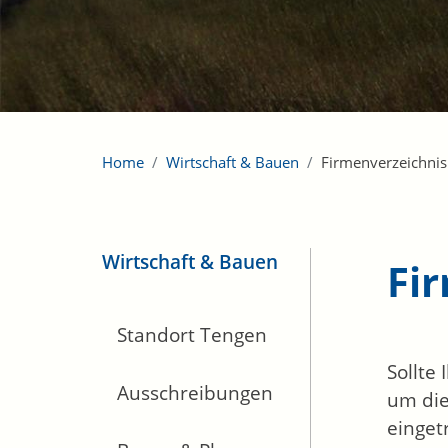
Home
Wirtschaft & Bauen
Firmenverzeichnis
Wirtschaft & Bauen
Fi
Standort Tengen
Sollte
Ausschreibungen
um die
einget