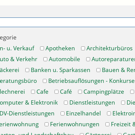
egorie
n- u. Verkauf
Apotheken
Architekturbüros
uto & Verkehr
Automobile
Autoreparature
äckerei
Banken u. Sparkassen
Bauen & Re
eratungsbüro
Betriebsauflösungen - Konkurse
lechnerei
Cafe
Café
Campingplätze
omputer & Elektronik
Dienstleistungen
Di
DV-Dienstleistungen
Einzelhandel
Elektroi
erienwohnung
Ferienwohnungen
Freizeit 