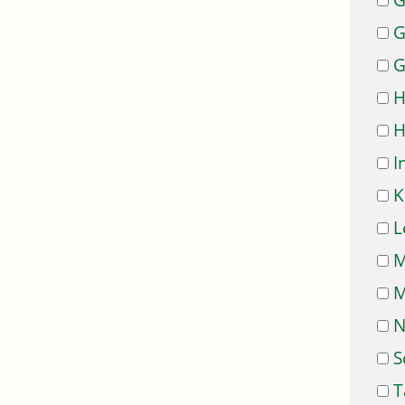
G
G
G
H
H
I
K
L
M
M
N
S
T