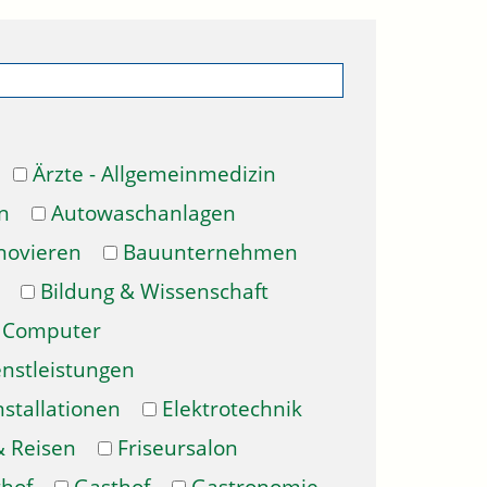
Ärzte - Allgemeinmedizin
n
Autowaschanlagen
novieren
Bauunternehmen
Bildung & Wissenschaft
Computer
enstleistungen
nstallationen
Elektrotechnik
& Reisen
Friseursalon