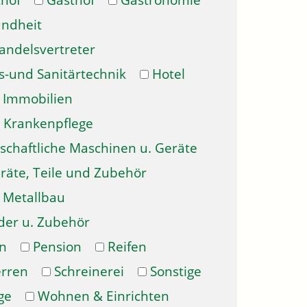
hof
Gasthof
Gastronomie
ndheit
andelsvertreter
s-und Sanitärtechnik
Hotel
Immobilien
Krankenpflege
schaftliche Maschinen u. Geräte
räte, Teile und Zubehör
Metallbau
der u. Zubehör
n
Pension
Reifen
erren
Schreinerei
Sonstige
ge
Wohnen & Einrichten