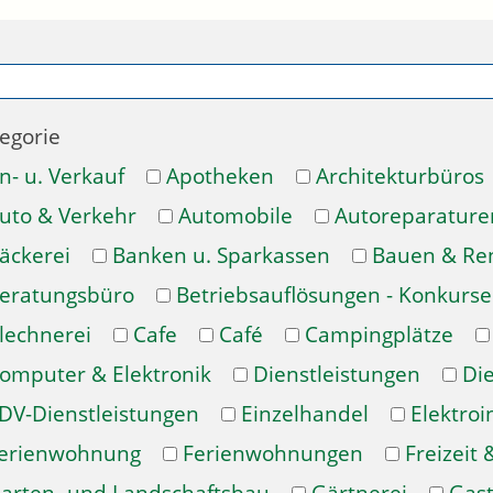
egorie
n- u. Verkauf
Apotheken
Architekturbüros
uto & Verkehr
Automobile
Autoreparature
äckerei
Banken u. Sparkassen
Bauen & Re
eratungsbüro
Betriebsauflösungen - Konkurse
lechnerei
Cafe
Café
Campingplätze
omputer & Elektronik
Dienstleistungen
Di
DV-Dienstleistungen
Einzelhandel
Elektroi
erienwohnung
Ferienwohnungen
Freizeit 