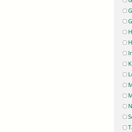
G
G
G
H
H
I
K
L
M
M
N
S
T