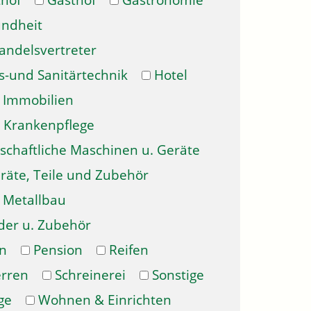
hof
Gasthof
Gastronomie
ndheit
andelsvertreter
s-und Sanitärtechnik
Hotel
Immobilien
Krankenpflege
schaftliche Maschinen u. Geräte
räte, Teile und Zubehör
Metallbau
der u. Zubehör
n
Pension
Reifen
erren
Schreinerei
Sonstige
ge
Wohnen & Einrichten