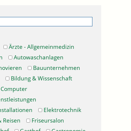
Ärzte - Allgemeinmedizin
n
Autowaschanlagen
novieren
Bauunternehmen
Bildung & Wissenschaft
Computer
enstleistungen
nstallationen
Elektrotechnik
& Reisen
Friseursalon