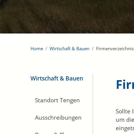
Home
Wirtschaft & Bauen
Firmenverzeichnis
Wirtschaft & Bauen
Fi
Standort Tengen
Sollte
Ausschreibungen
um die
einget