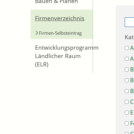
Bauen & Planen
Firmenverzeichnis
Firmen-Selbsteintrag
Kat
Entwicklungsprogramm
A
Ländlicher Raum
A
(ELR)
B
B
B
C
E
F