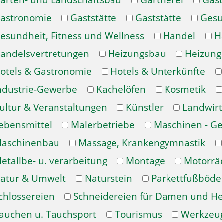
arten- und Landschaftsbau
Gärtnerei
Gast
astronomie
Gaststätte
Gaststätte
Gesu
esundheit, Fitness und Wellness
Handel
H
andelsvertretungen
Heizungsbau
Heizung
otels & Gastronomie
Hotels & Unterkünfte
ndustrie-Gewerbe
Kachelöfen
Kosmetik
ultur & Veranstaltungen
Künstler
Landwirt
ebensmittel
Malerbetriebe
Maschinen - Ge
aschinenbau
Massage, Krankengymnastik
etallbe- u. verarbeitung
Montage
Motorrä
atur & Umwelt
Naturstein
Parkettfußböde
chlossereien
Schneidereien für Damen und H
auchen u. Tauchsport
Tourismus
Werkzeu