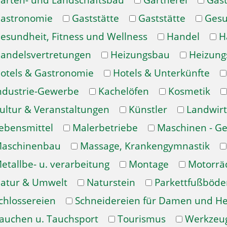
arten- und Landschaftsbau
Gärtnerei
Gast
astronomie
Gaststätte
Gaststätte
Gesu
esundheit, Fitness und Wellness
Handel
H
andelsvertretungen
Heizungsbau
Heizung
otels & Gastronomie
Hotels & Unterkünfte
ndustrie-Gewerbe
Kachelöfen
Kosmetik
ultur & Veranstaltungen
Künstler
Landwirt
ebensmittel
Malerbetriebe
Maschinen - Ge
aschinenbau
Massage, Krankengymnastik
etallbe- u. verarbeitung
Montage
Motorrä
atur & Umwelt
Naturstein
Parkettfußböde
chlossereien
Schneidereien für Damen und H
auchen u. Tauchsport
Tourismus
Werkzeu