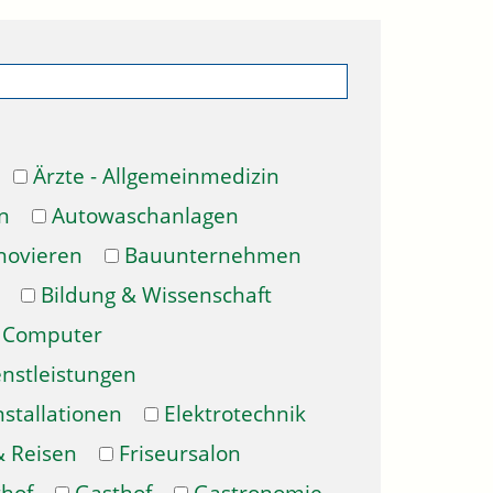
Ärzte - Allgemeinmedizin
n
Autowaschanlagen
novieren
Bauunternehmen
Bildung & Wissenschaft
Computer
enstleistungen
nstallationen
Elektrotechnik
& Reisen
Friseursalon