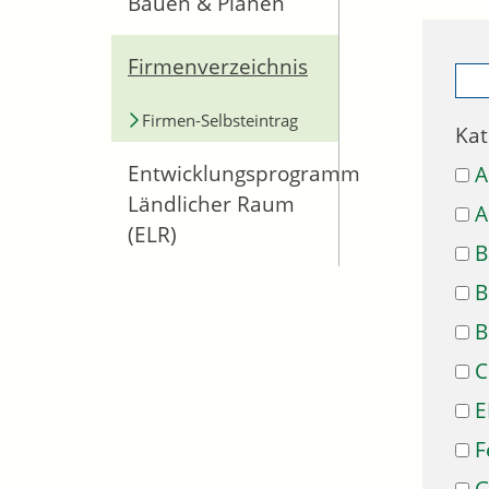
Bauen & Planen
Firmenverzeichnis
Firmen-Selbsteintrag
Kat
Entwicklungsprogramm
A
Ländlicher Raum
A
(ELR)
B
B
B
C
E
F