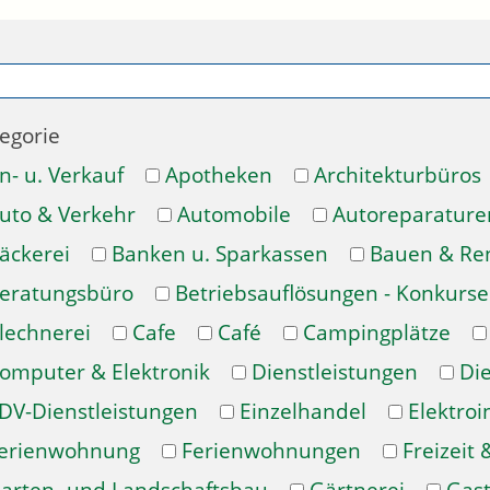
egorie
n- u. Verkauf
Apotheken
Architekturbüros
uto & Verkehr
Automobile
Autoreparature
äckerei
Banken u. Sparkassen
Bauen & Re
eratungsbüro
Betriebsauflösungen - Konkurse
lechnerei
Cafe
Café
Campingplätze
omputer & Elektronik
Dienstleistungen
Di
DV-Dienstleistungen
Einzelhandel
Elektroi
erienwohnung
Ferienwohnungen
Freizeit 