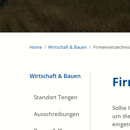
Home
Wirtschaft & Bauen
Firmenverzeichnis
Wirtschaft & Bauen
Fi
Standort Tengen
Sollte
Ausschreibungen
um die
einget