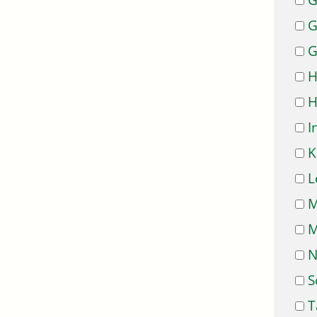
G
G
G
H
H
I
K
L
M
M
N
S
T