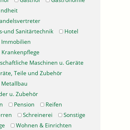
hof
Gasthof
Gastronomie
ndheit
andelsvertreter
s-und Sanitärtechnik
Hotel
Immobilien
Krankenpflege
schaftliche Maschinen u. Geräte
räte, Teile und Zubehör
Metallbau
der u. Zubehör
n
Pension
Reifen
erren
Schreinerei
Sonstige
ge
Wohnen & Einrichten