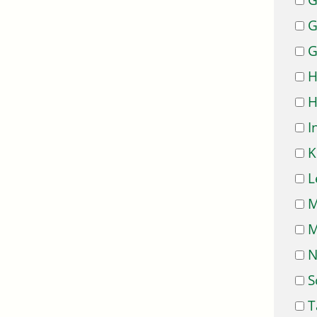
G
G
G
H
H
I
K
L
M
M
N
S
T