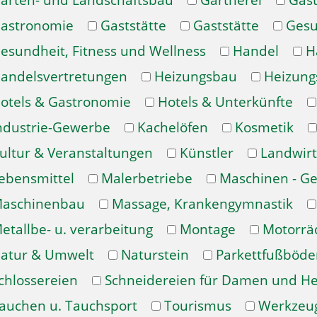
arten- und Landschaftsbau
Gärtnerei
Gast
astronomie
Gaststätte
Gaststätte
Gesu
esundheit, Fitness und Wellness
Handel
H
andelsvertretungen
Heizungsbau
Heizung
otels & Gastronomie
Hotels & Unterkünfte
ndustrie-Gewerbe
Kachelöfen
Kosmetik
ultur & Veranstaltungen
Künstler
Landwirt
ebensmittel
Malerbetriebe
Maschinen - Ge
aschinenbau
Massage, Krankengymnastik
etallbe- u. verarbeitung
Montage
Motorrä
atur & Umwelt
Naturstein
Parkettfußböde
chlossereien
Schneidereien für Damen und H
auchen u. Tauchsport
Tourismus
Werkzeu