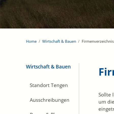
Home
Wirtschaft & Bauen
Firmenverzeichnis
Wirtschaft & Bauen
Fi
Standort Tengen
Sollte
Ausschreibungen
um die
einget