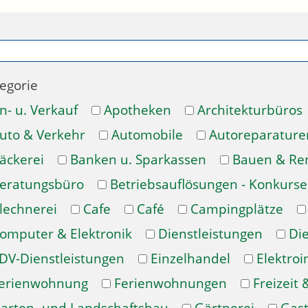
egorie
n- u. Verkauf
Apotheken
Architekturbüros
uto & Verkehr
Automobile
Autoreparature
äckerei
Banken u. Sparkassen
Bauen & Re
eratungsbüro
Betriebsauflösungen - Konkurse
lechnerei
Cafe
Café
Campingplätze
omputer & Elektronik
Dienstleistungen
Di
DV-Dienstleistungen
Einzelhandel
Elektroi
erienwohnung
Ferienwohnungen
Freizeit 