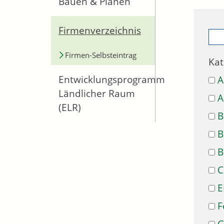
Bauen & Planen
Firmenverzeichnis
Firmen-Selbsteintrag
Kat
Entwicklungsprogramm
A
Ländlicher Raum
A
(ELR)
B
B
B
C
E
F