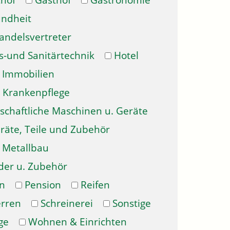
hof
Gasthof
Gastronomie
ndheit
andelsvertreter
s-und Sanitärtechnik
Hotel
Immobilien
Krankenpflege
schaftliche Maschinen u. Geräte
räte, Teile und Zubehör
Metallbau
der u. Zubehör
n
Pension
Reifen
erren
Schreinerei
Sonstige
ge
Wohnen & Einrichten