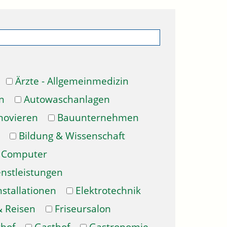
Ärzte - Allgemeinmedizin
n
Autowaschanlagen
novieren
Bauunternehmen
Bildung & Wissenschaft
Computer
enstleistungen
nstallationen
Elektrotechnik
& Reisen
Friseursalon