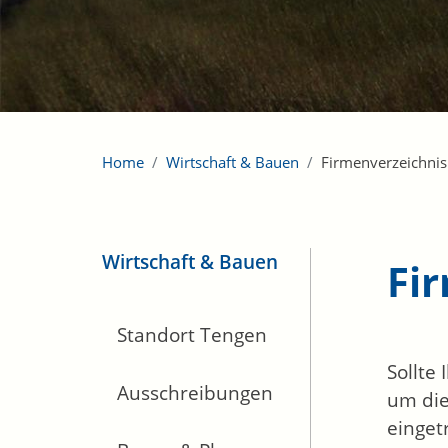
Home
Wirtschaft & Bauen
Firmenverzeichnis
Wirtschaft & Bauen
Fi
Standort Tengen
Sollte
Ausschreibungen
um die
einget