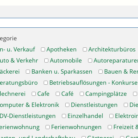
egorie
n- u. Verkauf
Apotheken
Architekturbüros
uto & Verkehr
Automobile
Autoreparature
äckerei
Banken u. Sparkassen
Bauen & Re
eratungsbüro
Betriebsauflösungen - Konkurse
lechnerei
Cafe
Café
Campingplätze
omputer & Elektronik
Dienstleistungen
Di
DV-Dienstleistungen
Einzelhandel
Elektroi
erienwohnung
Ferienwohnungen
Freizeit 