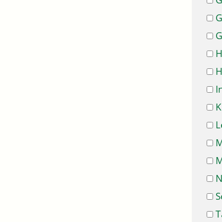
G
G
G
H
H
I
K
L
M
M
N
S
T