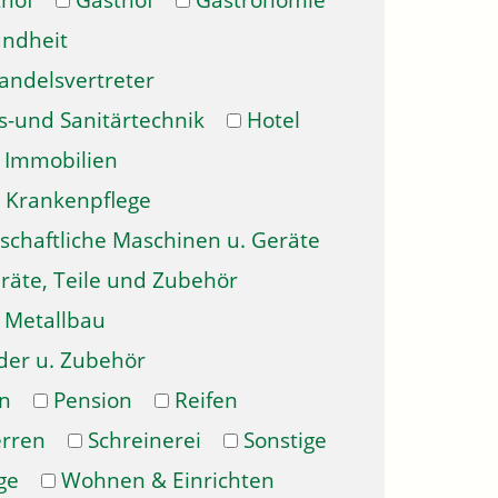
hof
Gasthof
Gastronomie
ndheit
andelsvertreter
s-und Sanitärtechnik
Hotel
Immobilien
Krankenpflege
schaftliche Maschinen u. Geräte
räte, Teile und Zubehör
Metallbau
der u. Zubehör
n
Pension
Reifen
erren
Schreinerei
Sonstige
ge
Wohnen & Einrichten