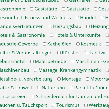
arten- und Landschaftsbau
Gärtnerei
Gast
astronomie
Gaststätte
Gaststätte
Gesu
esundheit, Fitness und Wellness
Handel
H
andelsvertretungen
Heizungsbau
Heizung
otels & Gastronomie
Hotels & Unterkünfte
ndustrie-Gewerbe
Kachelöfen
Kosmetik
ultur & Veranstaltungen
Künstler
Landwirt
ebensmittel
Malerbetriebe
Maschinen - Ge
aschinenbau
Massage, Krankengymnastik
etallbe- u. verarbeitung
Montage
Motorrä
atur & Umwelt
Naturstein
Parkettfußböde
chlossereien
Schneidereien für Damen und H
auchen u. Tauchsport
Tourismus
Werkzeu