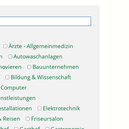
Ärzte - Allgemeinmedizin
n
Autowaschanlagen
novieren
Bauunternehmen
Bildung & Wissenschaft
Computer
enstleistungen
nstallationen
Elektrotechnik
& Reisen
Friseursalon