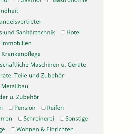
hof
Gasthof
Gastronomie
ndheit
andelsvertreter
s-und Sanitärtechnik
Hotel
Immobilien
Krankenpflege
schaftliche Maschinen u. Geräte
räte, Teile und Zubehör
Metallbau
der u. Zubehör
n
Pension
Reifen
erren
Schreinerei
Sonstige
ge
Wohnen & Einrichten