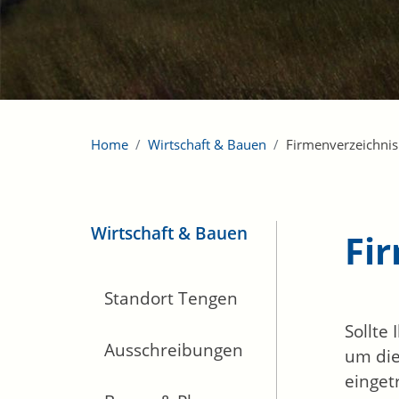
Home
Wirtschaft & Bauen
Firmenverzeichnis
Wirtschaft & Bauen
Fi
Standort Tengen
Sollte
Ausschreibungen
um die
einget