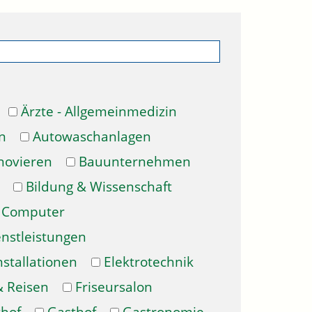
Ärzte - Allgemeinmedizin
n
Autowaschanlagen
novieren
Bauunternehmen
Bildung & Wissenschaft
Computer
enstleistungen
nstallationen
Elektrotechnik
& Reisen
Friseursalon