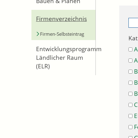
Bauen & Planen
Firmenverzeichnis
Firmen-Selbsteintrag
Kat
Entwicklungsprogramm
A
Ländlicher Raum
A
(ELR)
B
B
B
C
E
F