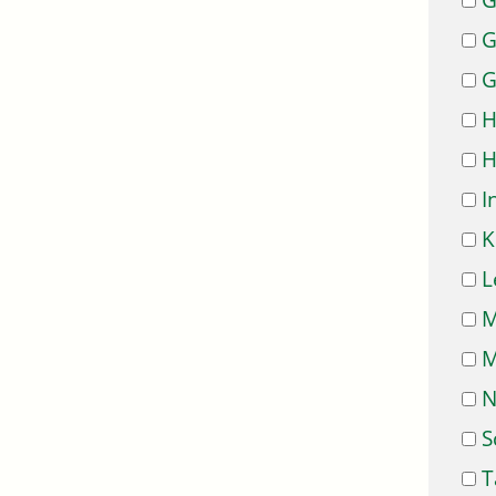
G
G
G
H
H
I
K
L
M
M
N
S
T