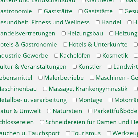
arten- und Landschaftsbau
Gärtnerei
Gast
astronomie
Gaststätte
Gaststätte
Gesu
esundheit, Fitness und Wellness
Handel
H
andelsvertretungen
Heizungsbau
Heizung
otels & Gastronomie
Hotels & Unterkünfte
ndustrie-Gewerbe
Kachelöfen
Kosmetik
ultur & Veranstaltungen
Künstler
Landwirt
ebensmittel
Malerbetriebe
Maschinen - Ge
aschinenbau
Massage, Krankengymnastik
etallbe- u. verarbeitung
Montage
Motorrä
atur & Umwelt
Naturstein
Parkettfußböde
chlossereien
Schneidereien für Damen und H
auchen u. Tauchsport
Tourismus
Werkzeu