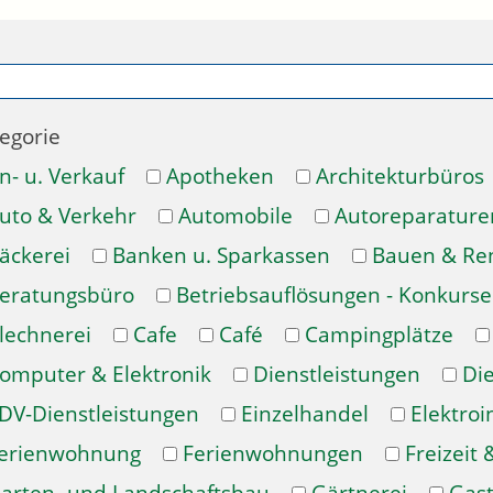
egorie
n- u. Verkauf
Apotheken
Architekturbüros
uto & Verkehr
Automobile
Autoreparature
äckerei
Banken u. Sparkassen
Bauen & Re
eratungsbüro
Betriebsauflösungen - Konkurse
lechnerei
Cafe
Café
Campingplätze
omputer & Elektronik
Dienstleistungen
Di
DV-Dienstleistungen
Einzelhandel
Elektroi
erienwohnung
Ferienwohnungen
Freizeit 