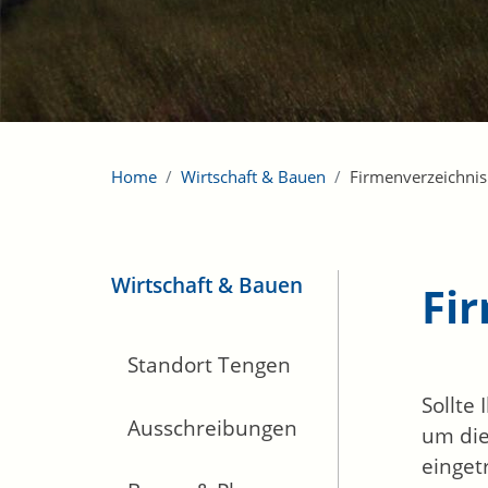
Home
Wirtschaft & Bauen
Firmenverzeichnis
Wirtschaft & Bauen
Fi
Standort Tengen
Sollte
Ausschreibungen
um die
einget