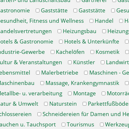
arten- und Landschaftsbau
Gärtnerei
Gast
astronomie
Gaststätte
Gaststätte
Gesu
esundheit, Fitness und Wellness
Handel
H
andelsvertretungen
Heizungsbau
Heizung
otels & Gastronomie
Hotels & Unterkünfte
ndustrie-Gewerbe
Kachelöfen
Kosmetik
ultur & Veranstaltungen
Künstler
Landwirt
ebensmittel
Malerbetriebe
Maschinen - Ge
aschinenbau
Massage, Krankengymnastik
etallbe- u. verarbeitung
Montage
Motorrä
atur & Umwelt
Naturstein
Parkettfußböde
chlossereien
Schneidereien für Damen und H
auchen u. Tauchsport
Tourismus
Werkzeu