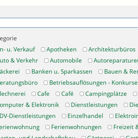
egorie
n- u. Verkauf
Apotheken
Architekturbüros
uto & Verkehr
Automobile
Autoreparature
äckerei
Banken u. Sparkassen
Bauen & Re
eratungsbüro
Betriebsauflösungen - Konkurse
lechnerei
Cafe
Café
Campingplätze
omputer & Elektronik
Dienstleistungen
Di
DV-Dienstleistungen
Einzelhandel
Elektroi
erienwohnung
Ferienwohnungen
Freizeit 