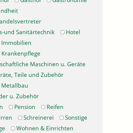
hof
Gasthof
Gastronomie
ndheit
andelsvertreter
s-und Sanitärtechnik
Hotel
Immobilien
Krankenpflege
schaftliche Maschinen u. Geräte
räte, Teile und Zubehör
Metallbau
der u. Zubehör
n
Pension
Reifen
erren
Schreinerei
Sonstige
ge
Wohnen & Einrichten