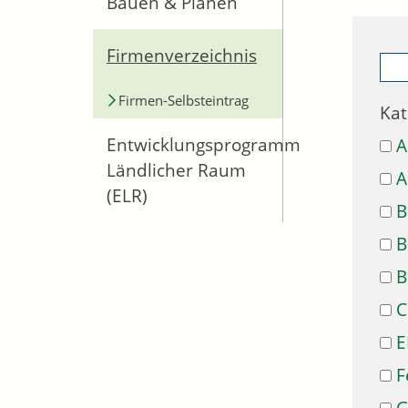
Bauen & Planen
Firmenverzeichnis
Firmen-Selbsteintrag
Kat
Entwicklungsprogramm
A
Ländlicher Raum
A
(ELR)
B
B
B
C
E
F