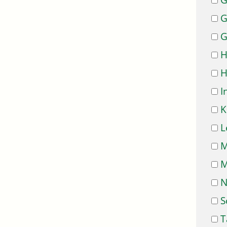
G
G
G
H
H
I
K
L
M
M
N
S
T