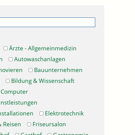
Ärzte - Allgemeinmedizin
n
Autowaschanlagen
novieren
Bauunternehmen
Bildung & Wissenschaft
Computer
enstleistungen
nstallationen
Elektrotechnik
& Reisen
Friseursalon