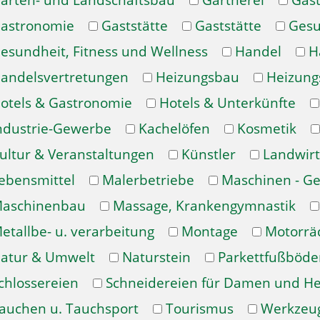
arten- und Landschaftsbau
Gärtnerei
Gast
astronomie
Gaststätte
Gaststätte
Gesu
esundheit, Fitness und Wellness
Handel
H
andelsvertretungen
Heizungsbau
Heizung
otels & Gastronomie
Hotels & Unterkünfte
ndustrie-Gewerbe
Kachelöfen
Kosmetik
ultur & Veranstaltungen
Künstler
Landwirt
ebensmittel
Malerbetriebe
Maschinen - Ge
aschinenbau
Massage, Krankengymnastik
etallbe- u. verarbeitung
Montage
Motorrä
atur & Umwelt
Naturstein
Parkettfußböde
chlossereien
Schneidereien für Damen und H
auchen u. Tauchsport
Tourismus
Werkzeu