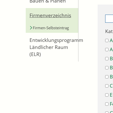
Bauen & Planen
Firmenverzeichnis
Firmen-Selbsteintrag
Kat
Entwicklungsprogramm
A
Ländlicher Raum
A
(ELR)
B
B
B
C
E
F