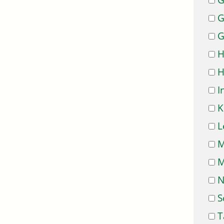
G
G
G
H
H
I
K
L
M
M
N
S
T