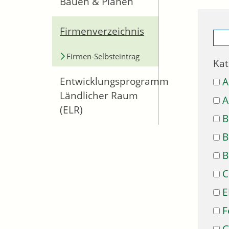
Bauen & Planen
Firmenverzeichnis
Firmen-Selbsteintrag
Kat
Entwicklungsprogramm
A
Ländlicher Raum
A
(ELR)
B
B
B
C
E
F