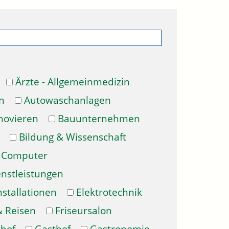
Ärzte - Allgemeinmedizin
n
Autowaschanlagen
novieren
Bauunternehmen
Bildung & Wissenschaft
Computer
enstleistungen
nstallationen
Elektrotechnik
& Reisen
Friseursalon