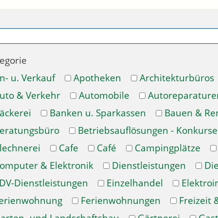
egorie
n- u. Verkauf
Apotheken
Architekturbüros
uto & Verkehr
Automobile
Autoreparature
äckerei
Banken u. Sparkassen
Bauen & Re
eratungsbüro
Betriebsauflösungen - Konkurse
lechnerei
Cafe
Café
Campingplätze
omputer & Elektronik
Dienstleistungen
Di
DV-Dienstleistungen
Einzelhandel
Elektroi
erienwohnung
Ferienwohnungen
Freizeit 