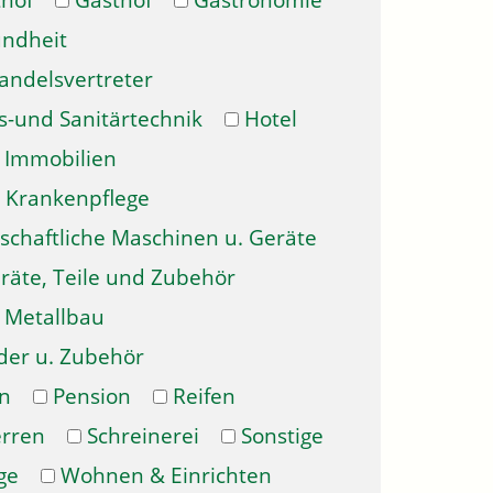
hof
Gasthof
Gastronomie
ndheit
andelsvertreter
s-und Sanitärtechnik
Hotel
Immobilien
Krankenpflege
schaftliche Maschinen u. Geräte
räte, Teile und Zubehör
Metallbau
der u. Zubehör
n
Pension
Reifen
erren
Schreinerei
Sonstige
ge
Wohnen & Einrichten