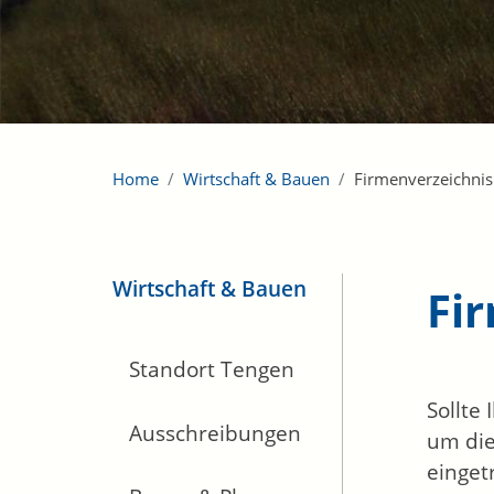
Home
Wirtschaft & Bauen
Firmenverzeichnis
Wirtschaft & Bauen
Fi
Standort Tengen
Sollte
Ausschreibungen
um die
einget