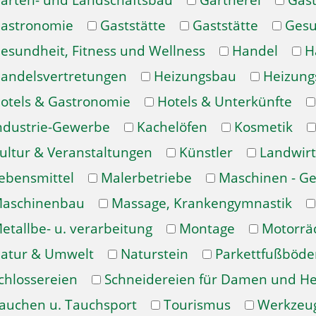
arten- und Landschaftsbau
Gärtnerei
Gast
astronomie
Gaststätte
Gaststätte
Gesu
esundheit, Fitness und Wellness
Handel
H
andelsvertretungen
Heizungsbau
Heizung
otels & Gastronomie
Hotels & Unterkünfte
ndustrie-Gewerbe
Kachelöfen
Kosmetik
ultur & Veranstaltungen
Künstler
Landwirt
ebensmittel
Malerbetriebe
Maschinen - Ge
aschinenbau
Massage, Krankengymnastik
etallbe- u. verarbeitung
Montage
Motorrä
atur & Umwelt
Naturstein
Parkettfußböde
chlossereien
Schneidereien für Damen und H
auchen u. Tauchsport
Tourismus
Werkzeu