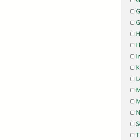
G
G
G
H
H
I
K
L
M
M
N
S
T