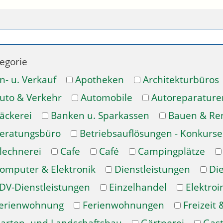
egorie
n- u. Verkauf
Apotheken
Architekturbüros
uto & Verkehr
Automobile
Autoreparature
äckerei
Banken u. Sparkassen
Bauen & Re
eratungsbüro
Betriebsauflösungen - Konkurse
lechnerei
Cafe
Café
Campingplätze
omputer & Elektronik
Dienstleistungen
Di
DV-Dienstleistungen
Einzelhandel
Elektroi
erienwohnung
Ferienwohnungen
Freizeit 