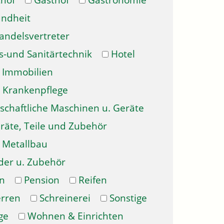
hof
Gasthof
Gastronomie
ndheit
andelsvertreter
s-und Sanitärtechnik
Hotel
Immobilien
Krankenpflege
schaftliche Maschinen u. Geräte
räte, Teile und Zubehör
Metallbau
der u. Zubehör
n
Pension
Reifen
erren
Schreinerei
Sonstige
ge
Wohnen & Einrichten