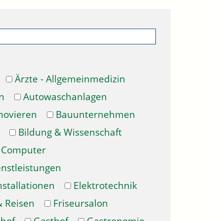
Ärzte - Allgemeinmedizin
n
Autowaschanlagen
novieren
Bauunternehmen
Bildung & Wissenschaft
Computer
enstleistungen
nstallationen
Elektrotechnik
& Reisen
Friseursalon