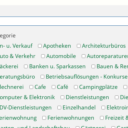
egorie
n- u. Verkauf
Apotheken
Architekturbüros
uto & Verkehr
Automobile
Autoreparature
äckerei
Banken u. Sparkassen
Bauen & Re
eratungsbüro
Betriebsauflösungen - Konkurse
lechnerei
Cafe
Café
Campingplätze
omputer & Elektronik
Dienstleistungen
Di
DV-Dienstleistungen
Einzelhandel
Elektroi
erienwohnung
Ferienwohnungen
Freizeit 