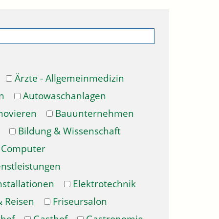
Ärzte - Allgemeinmedizin
n
Autowaschanlagen
novieren
Bauunternehmen
Bildung & Wissenschaft
Computer
enstleistungen
nstallationen
Elektrotechnik
& Reisen
Friseursalon