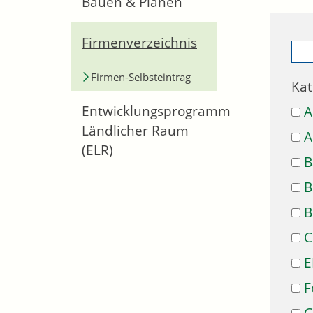
Bauen & Planen
Firmenverzeichnis
Firmen-Selbsteintrag
Kat
Entwicklungsprogramm
A
Ländlicher Raum
A
(ELR)
B
B
B
C
E
F