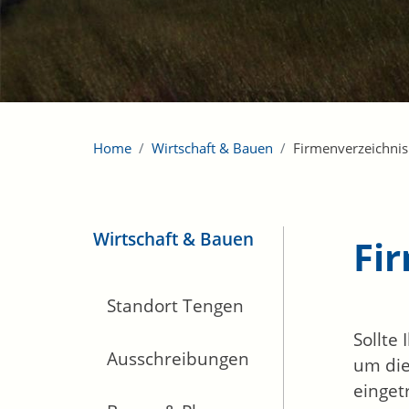
Home
Wirtschaft & Bauen
Firmenverzeichnis
Wirtschaft & Bauen
Fi
Standort Tengen
Sollte
Ausschreibungen
um die
einget