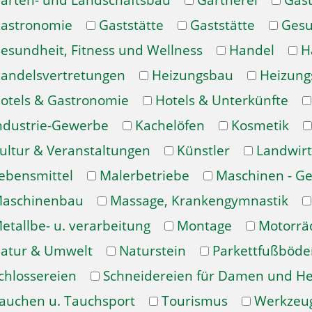
arten- und Landschaftsbau
Gärtnerei
Gast
astronomie
Gaststätte
Gaststätte
Gesu
esundheit, Fitness und Wellness
Handel
H
andelsvertretungen
Heizungsbau
Heizung
otels & Gastronomie
Hotels & Unterkünfte
ndustrie-Gewerbe
Kachelöfen
Kosmetik
ultur & Veranstaltungen
Künstler
Landwirt
ebensmittel
Malerbetriebe
Maschinen - Ge
aschinenbau
Massage, Krankengymnastik
etallbe- u. verarbeitung
Montage
Motorrä
atur & Umwelt
Naturstein
Parkettfußböde
chlossereien
Schneidereien für Damen und H
auchen u. Tauchsport
Tourismus
Werkzeu