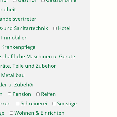
hof
Gasthof
Gastronomie
ndheit
andelsvertreter
s-und Sanitärtechnik
Hotel
Immobilien
Krankenpflege
schaftliche Maschinen u. Geräte
räte, Teile und Zubehör
Metallbau
der u. Zubehör
n
Pension
Reifen
erren
Schreinerei
Sonstige
ge
Wohnen & Einrichten