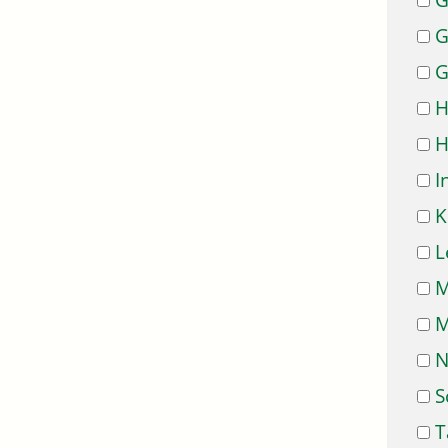
G
G
G
H
H
I
K
L
M
M
N
S
T