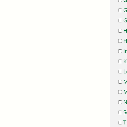
G
G
G
H
H
I
K
L
M
M
N
S
T