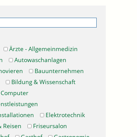
Ärzte - Allgemeinmedizin
n
Autowaschanlagen
novieren
Bauunternehmen
Bildung & Wissenschaft
Computer
enstleistungen
nstallationen
Elektrotechnik
& Reisen
Friseursalon