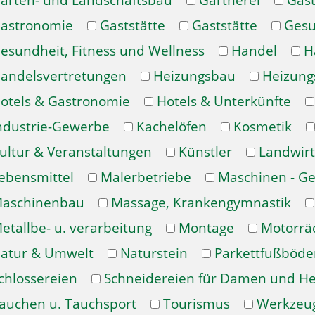
arten- und Landschaftsbau
Gärtnerei
Gast
astronomie
Gaststätte
Gaststätte
Gesu
esundheit, Fitness und Wellness
Handel
H
andelsvertretungen
Heizungsbau
Heizung
otels & Gastronomie
Hotels & Unterkünfte
ndustrie-Gewerbe
Kachelöfen
Kosmetik
ultur & Veranstaltungen
Künstler
Landwirt
ebensmittel
Malerbetriebe
Maschinen - Ge
aschinenbau
Massage, Krankengymnastik
etallbe- u. verarbeitung
Montage
Motorrä
atur & Umwelt
Naturstein
Parkettfußböde
chlossereien
Schneidereien für Damen und H
auchen u. Tauchsport
Tourismus
Werkzeu