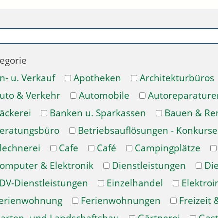
egorie
n- u. Verkauf
Apotheken
Architekturbüros
uto & Verkehr
Automobile
Autoreparature
äckerei
Banken u. Sparkassen
Bauen & Re
eratungsbüro
Betriebsauflösungen - Konkurse
lechnerei
Cafe
Café
Campingplätze
omputer & Elektronik
Dienstleistungen
Di
DV-Dienstleistungen
Einzelhandel
Elektroi
erienwohnung
Ferienwohnungen
Freizeit 