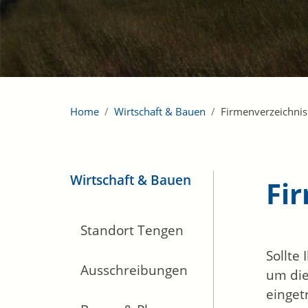
Home
Wirtschaft & Bauen
Firmenverzeichnis
Wirtschaft & Bauen
Fi
Standort Tengen
Sollte
Ausschreibungen
um die
einget