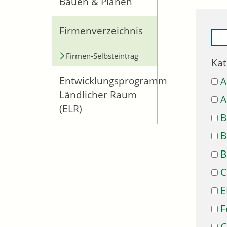
Bauen & Planen
Firmenverzeichnis
Firmen-Selbsteintrag
Kat
Entwicklungsprogramm
A
Ländlicher Raum
A
(ELR)
B
B
B
C
E
F