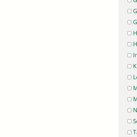
G
G
G
H
H
I
K
L
M
M
N
S
T