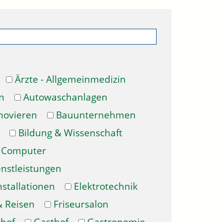
Ärzte - Allgemeinmedizin
n
Autowaschanlagen
novieren
Bauunternehmen
Bildung & Wissenschaft
Computer
enstleistungen
nstallationen
Elektrotechnik
& Reisen
Friseursalon