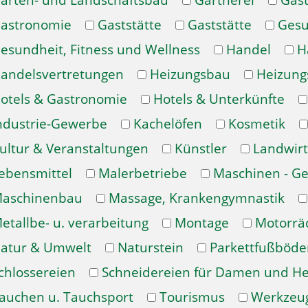
arten- und Landschaftsbau
Gärtnerei
Gast
astronomie
Gaststätte
Gaststätte
Gesu
esundheit, Fitness und Wellness
Handel
H
andelsvertretungen
Heizungsbau
Heizung
otels & Gastronomie
Hotels & Unterkünfte
ndustrie-Gewerbe
Kachelöfen
Kosmetik
ultur & Veranstaltungen
Künstler
Landwirt
ebensmittel
Malerbetriebe
Maschinen - Ge
aschinenbau
Massage, Krankengymnastik
etallbe- u. verarbeitung
Montage
Motorrä
atur & Umwelt
Naturstein
Parkettfußböde
chlossereien
Schneidereien für Damen und H
auchen u. Tauchsport
Tourismus
Werkzeu