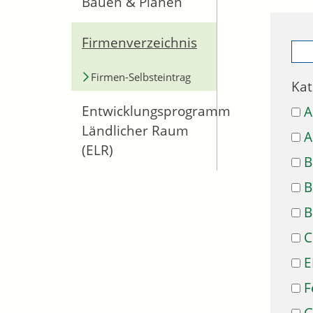
Bauen & Planen
Firmenverzeichnis
Firmen-Selbsteintrag
Kat
Entwicklungsprogramm
A
Ländlicher Raum
A
(ELR)
B
B
B
C
E
F