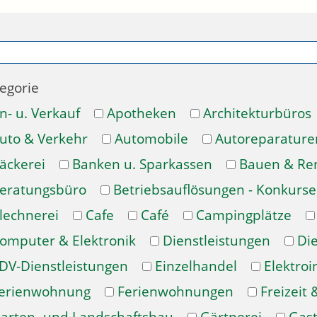
egorie
n- u. Verkauf
Apotheken
Architekturbüros
uto & Verkehr
Automobile
Autoreparature
äckerei
Banken u. Sparkassen
Bauen & Re
eratungsbüro
Betriebsauflösungen - Konkurse
lechnerei
Cafe
Café
Campingplätze
omputer & Elektronik
Dienstleistungen
Di
DV-Dienstleistungen
Einzelhandel
Elektroi
erienwohnung
Ferienwohnungen
Freizeit 