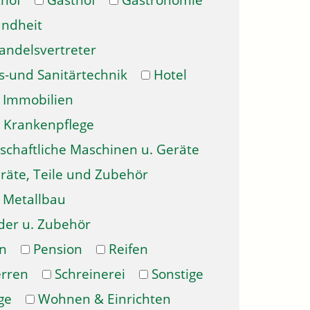
hof
Gasthof
Gastronomie
ndheit
andelsvertreter
s-und Sanitärtechnik
Hotel
Immobilien
Krankenpflege
schaftliche Maschinen u. Geräte
räte, Teile und Zubehör
Metallbau
der u. Zubehör
n
Pension
Reifen
erren
Schreinerei
Sonstige
ge
Wohnen & Einrichten