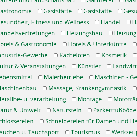
arten- und Landschaftsbau
Gärtnerei
Gast
astronomie
Gaststätte
Gaststätte
Gesu
esundheit, Fitness und Wellness
Handel
H
andelsvertretungen
Heizungsbau
Heizung
otels & Gastronomie
Hotels & Unterkünfte
ndustrie-Gewerbe
Kachelöfen
Kosmetik
ultur & Veranstaltungen
Künstler
Landwirt
ebensmittel
Malerbetriebe
Maschinen - Ge
aschinenbau
Massage, Krankengymnastik
etallbe- u. verarbeitung
Montage
Motorrä
atur & Umwelt
Naturstein
Parkettfußböde
chlossereien
Schneidereien für Damen und H
auchen u. Tauchsport
Tourismus
Werkzeu