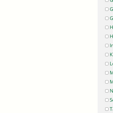
G
G
G
H
H
I
K
L
M
M
N
S
T