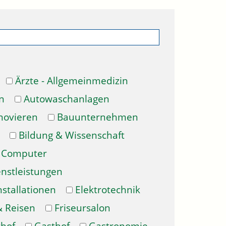
Ärzte - Allgemeinmedizin
n
Autowaschanlagen
novieren
Bauunternehmen
Bildung & Wissenschaft
Computer
enstleistungen
nstallationen
Elektrotechnik
& Reisen
Friseursalon