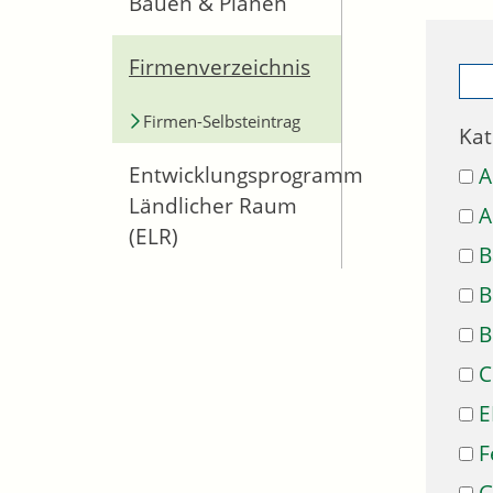
Bauen & Planen
Firmenverzeichnis
Firmen-Selbsteintrag
Kat
Entwicklungsprogramm
A
Ländlicher Raum
A
(ELR)
B
B
B
C
E
F