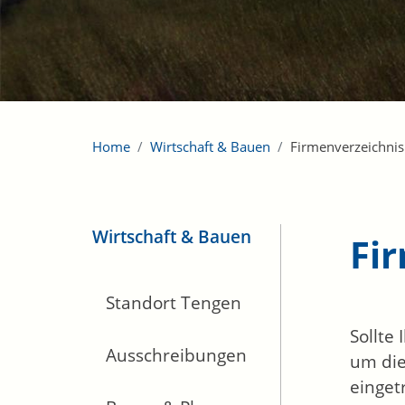
Home
Wirtschaft & Bauen
Firmenverzeichnis
Wirtschaft & Bauen
Fi
Standort Tengen
Sollte
Ausschreibungen
um die
einget