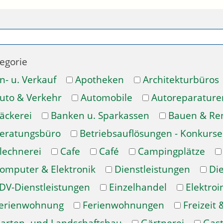
egorie
n- u. Verkauf
Apotheken
Architekturbüros
uto & Verkehr
Automobile
Autoreparature
äckerei
Banken u. Sparkassen
Bauen & Re
eratungsbüro
Betriebsauflösungen - Konkurse
lechnerei
Cafe
Café
Campingplätze
omputer & Elektronik
Dienstleistungen
Di
DV-Dienstleistungen
Einzelhandel
Elektroi
erienwohnung
Ferienwohnungen
Freizeit 