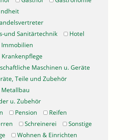
hof
Gasthof
Gastronomie
ndheit
andelsvertreter
s-und Sanitärtechnik
Hotel
Immobilien
Krankenpflege
schaftliche Maschinen u. Geräte
räte, Teile und Zubehör
Metallbau
der u. Zubehör
n
Pension
Reifen
erren
Schreinerei
Sonstige
ge
Wohnen & Einrichten