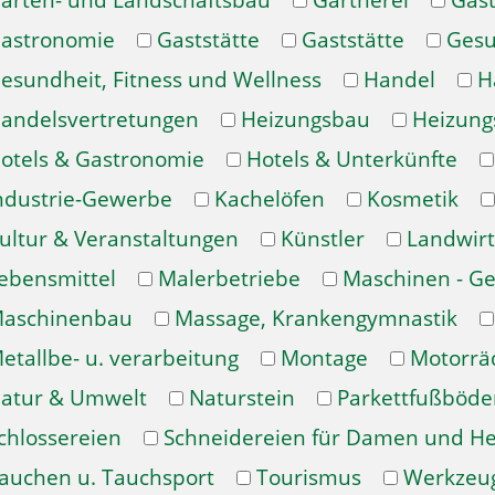
arten- und Landschaftsbau
Gärtnerei
Gast
astronomie
Gaststätte
Gaststätte
Gesu
esundheit, Fitness und Wellness
Handel
H
andelsvertretungen
Heizungsbau
Heizung
otels & Gastronomie
Hotels & Unterkünfte
ndustrie-Gewerbe
Kachelöfen
Kosmetik
ultur & Veranstaltungen
Künstler
Landwirt
ebensmittel
Malerbetriebe
Maschinen - Ge
aschinenbau
Massage, Krankengymnastik
etallbe- u. verarbeitung
Montage
Motorrä
atur & Umwelt
Naturstein
Parkettfußböde
chlossereien
Schneidereien für Damen und H
auchen u. Tauchsport
Tourismus
Werkzeu