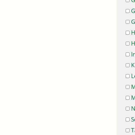
G
G
G
H
H
I
K
L
M
M
N
S
T