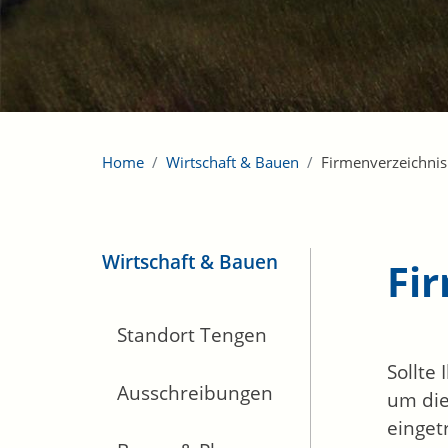
Home
Wirtschaft & Bauen
Firmenverzeichnis
Wirtschaft & Bauen
Fi
Standort Tengen
Sollte
Ausschreibungen
um die
einget