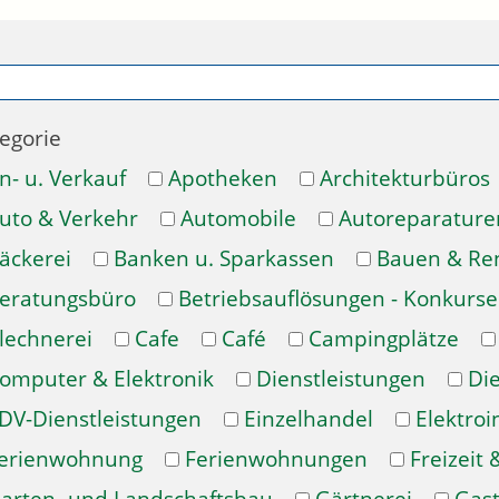
egorie
n- u. Verkauf
Apotheken
Architekturbüros
uto & Verkehr
Automobile
Autoreparature
äckerei
Banken u. Sparkassen
Bauen & Re
eratungsbüro
Betriebsauflösungen - Konkurse
lechnerei
Cafe
Café
Campingplätze
omputer & Elektronik
Dienstleistungen
Di
DV-Dienstleistungen
Einzelhandel
Elektroi
erienwohnung
Ferienwohnungen
Freizeit 