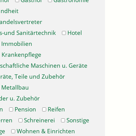
hof
Gasthof
Gastronomie
ndheit
andelsvertreter
s-und Sanitärtechnik
Hotel
Immobilien
Krankenpflege
schaftliche Maschinen u. Geräte
räte, Teile und Zubehör
Metallbau
der u. Zubehör
n
Pension
Reifen
erren
Schreinerei
Sonstige
ge
Wohnen & Einrichten