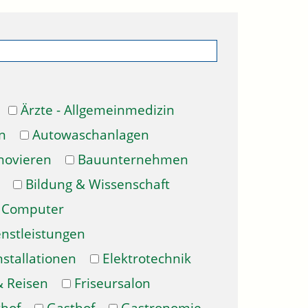
Ärzte - Allgemeinmedizin
n
Autowaschanlagen
novieren
Bauunternehmen
Bildung & Wissenschaft
Computer
enstleistungen
nstallationen
Elektrotechnik
& Reisen
Friseursalon