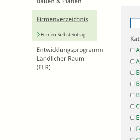
Bauen & Planen
Firmenverzeichnis
Firmen-Selbsteintrag
Kat
Entwicklungsprogramm
A
Ländlicher Raum
A
(ELR)
B
B
B
C
E
F