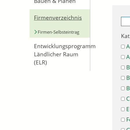
Bauen & Planen
Firmenverzeichnis
Firmen-Selbsteintrag
Kat
Entwicklungsprogramm
A
Ländlicher Raum
A
(ELR)
B
B
B
C
E
F