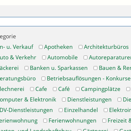
egorie
n- u. Verkauf
Apotheken
Architekturbüros
uto & Verkehr
Automobile
Autoreparature
äckerei
Banken u. Sparkassen
Bauen & Re
eratungsbüro
Betriebsauflösungen - Konkurse
lechnerei
Cafe
Café
Campingplätze
omputer & Elektronik
Dienstleistungen
Di
DV-Dienstleistungen
Einzelhandel
Elektroi
erienwohnung
Ferienwohnungen
Freizeit 