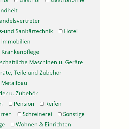
hof
Gasthof
Gastronomie
ndheit
andelsvertreter
s-und Sanitärtechnik
Hotel
Immobilien
Krankenpflege
schaftliche Maschinen u. Geräte
räte, Teile und Zubehör
Metallbau
der u. Zubehör
n
Pension
Reifen
erren
Schreinerei
Sonstige
ge
Wohnen & Einrichten