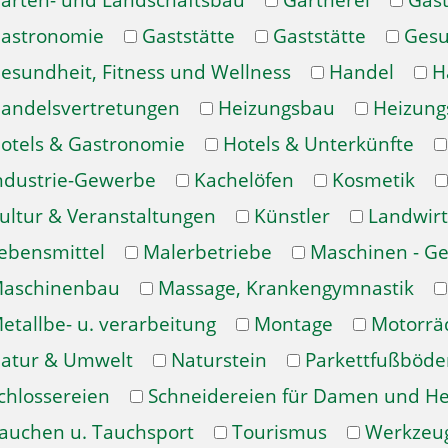
arten- und Landschaftsbau
Gärtnerei
Gast
astronomie
Gaststätte
Gaststätte
Gesu
esundheit, Fitness und Wellness
Handel
H
andelsvertretungen
Heizungsbau
Heizung
otels & Gastronomie
Hotels & Unterkünfte
ndustrie-Gewerbe
Kachelöfen
Kosmetik
ultur & Veranstaltungen
Künstler
Landwirt
ebensmittel
Malerbetriebe
Maschinen - Ge
aschinenbau
Massage, Krankengymnastik
etallbe- u. verarbeitung
Montage
Motorrä
atur & Umwelt
Naturstein
Parkettfußböde
chlossereien
Schneidereien für Damen und H
auchen u. Tauchsport
Tourismus
Werkzeu