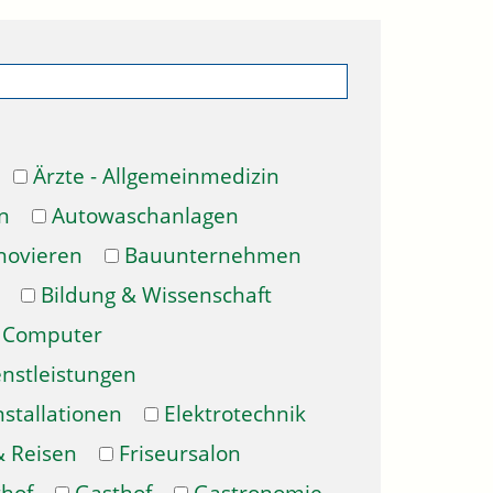
Ärzte - Allgemeinmedizin
n
Autowaschanlagen
novieren
Bauunternehmen
Bildung & Wissenschaft
Computer
enstleistungen
nstallationen
Elektrotechnik
& Reisen
Friseursalon