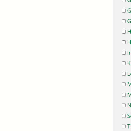
G
G
G
H
H
I
K
L
M
M
N
S
T