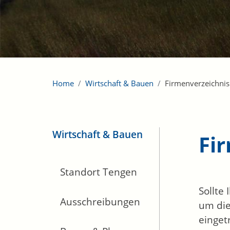
Home
Wirtschaft & Bauen
Firmenverzeichnis
Wirtschaft & Bauen
Fi
Standort Tengen
Sollte
Ausschreibungen
um die
einget