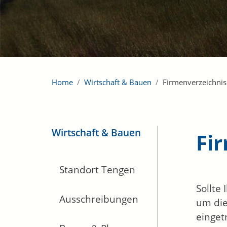
Home
Wirtschaft & Bauen
Firmenverzeichnis
Wirtschaft & Bauen
Fi
Standort Tengen
Sollte
Ausschreibungen
um die
einget