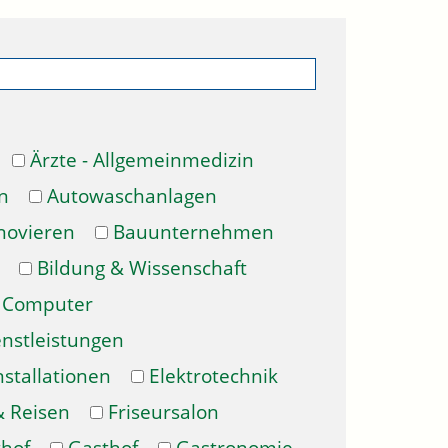
Ärzte - Allgemeinmedizin
n
Autowaschanlagen
novieren
Bauunternehmen
Bildung & Wissenschaft
Computer
enstleistungen
nstallationen
Elektrotechnik
& Reisen
Friseursalon