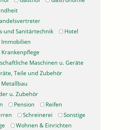
hof
Gasthof
Gastronomie
ndheit
andelsvertreter
s-und Sanitärtechnik
Hotel
Immobilien
Krankenpflege
schaftliche Maschinen u. Geräte
räte, Teile und Zubehör
Metallbau
der u. Zubehör
n
Pension
Reifen
erren
Schreinerei
Sonstige
ge
Wohnen & Einrichten