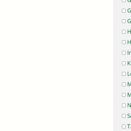
G
G
G
H
H
I
K
L
M
M
N
S
T