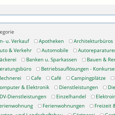
egorie
n- u. Verkauf
Apotheken
Architekturbüros
uto & Verkehr
Automobile
Autoreparature
äckerei
Banken u. Sparkassen
Bauen & Re
eratungsbüro
Betriebsauflösungen - Konkurse
lechnerei
Cafe
Café
Campingplätze
omputer & Elektronik
Dienstleistungen
Di
DV-Dienstleistungen
Einzelhandel
Elektroi
erienwohnung
Ferienwohnungen
Freizeit 