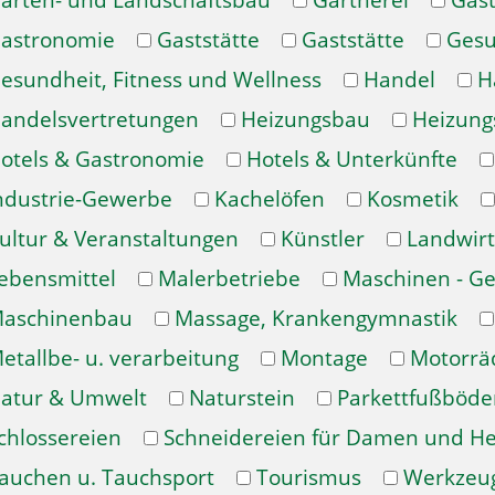
arten- und Landschaftsbau
Gärtnerei
Gast
astronomie
Gaststätte
Gaststätte
Gesu
esundheit, Fitness und Wellness
Handel
H
andelsvertretungen
Heizungsbau
Heizung
otels & Gastronomie
Hotels & Unterkünfte
ndustrie-Gewerbe
Kachelöfen
Kosmetik
ultur & Veranstaltungen
Künstler
Landwirt
ebensmittel
Malerbetriebe
Maschinen - Ge
aschinenbau
Massage, Krankengymnastik
etallbe- u. verarbeitung
Montage
Motorrä
atur & Umwelt
Naturstein
Parkettfußböde
chlossereien
Schneidereien für Damen und H
auchen u. Tauchsport
Tourismus
Werkzeu