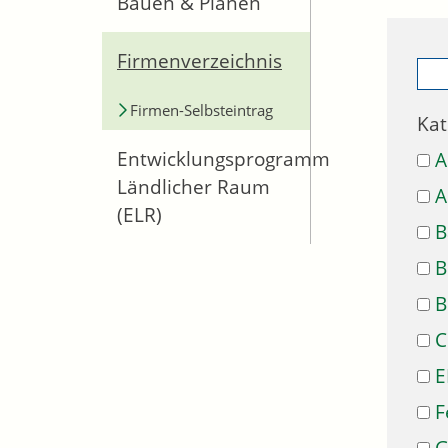
Bauen & Planen
Firmenverzeichnis
Firmen-Selbsteintrag
Kat
Entwicklungsprogramm
A
Ländlicher Raum
A
(ELR)
B
B
B
C
E
F